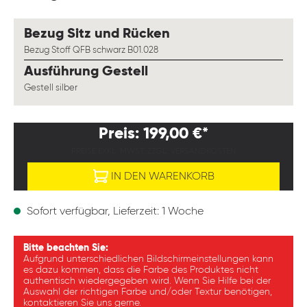
auswählen
Bezug Sitz und Rücken
Bezug Stoff QFB schwarz B01.028
auswählen
Ausführung Gestell
Gestell silber
Preis: 199,00 €*
PREISE EXKL. MWST. ZZGL. VERSANDKOSTEN
IN DEN WARENKORB
Sofort verfügbar, Lieferzeit: 1 Woche
Bitte beachten Sie:
Aufgrund unterschiedlichen Bildschirmeinstellungen kann
es dazu kommen, dass die Farbe des Produktes nicht
authentisch wiedergegeben wird. Wenn Sie Hilfe bei der
Auswahl der richtigen Farbe und/oder Textur benötigen,
kontaktieren Sie uns gerne.