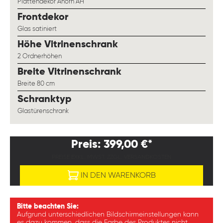
Plattendekor Ahorn AH
auswählen
Frontdekor
Glas satiniert
auswählen
Höhe Vitrinenschrank
2 Ordnerhöhen
auswählen
Breite Vitrinenschrank
Breite 80 cm
auswählen
Schranktyp
Glastürenschrank
Preis: 399,00 €*
PREISE EXKL. MWST. ZZGL. VERSANDKOSTEN
IN DEN WARENKORB
Bitte beachten Sie:
Aufgrund unterschiedlichen Bildschirmeinstellungen kann
es dazu kommen, dass die Farbe des Produktes nicht