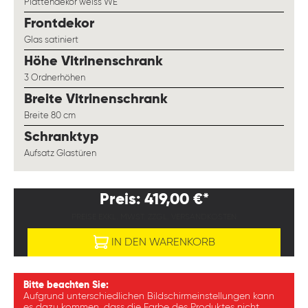
Plattendekor weiss WE
auswählen
Frontdekor
Glas satiniert
auswählen
Höhe Vitrinenschrank
3 Ordnerhöhen
auswählen
Breite Vitrinenschrank
Breite 80 cm
auswählen
Schranktyp
Aufsatz Glastüren
Preis: 419,00 €*
PREISE EXKL. MWST. ZZGL. VERSANDKOSTEN
IN DEN WARENKORB
Bitte beachten Sie:
Aufgrund unterschiedlichen Bildschirmeinstellungen kann
es dazu kommen, dass die Farbe des Produktes nicht