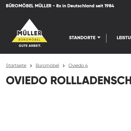
BÜROMÖBEL MÜLLER - 8x in Deutschland seit 1984
springen
Zur Hauptnavigation springen
STANDORTE
LEIST
Startseite
Büromöbel
Oviedo 4
OVIEDO ROLLLADENSC
Bildergalerie überspringen