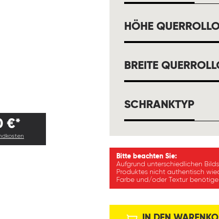
HÖHE QUERROLL
BREITE QUERROL
AUS
SCHRANKTYP
0 €*
andkosten
Bitte beachten Sie:
Aufgrund unterschiedlichen Bild
Produktes nicht authentisch wie
Farbe und/oder Textur benötigen
IN DEN WARENKO