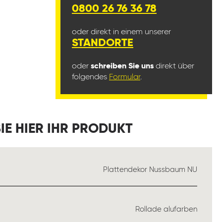
0800 26 76 36 78
oder direkt in einem unserer
STANDORTE
oder
schreiben Sie uns
direkt über
folgendes
Formular
.
IE HIER IHR PRODUKT
SWÄHLEN
Plattendekor Nussbaum NU
WÄHLEN
Rollade alufarben