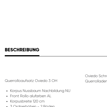
BESCHREIBUNG
Oviedo Schrä
Querrolloaufsatz Oviedo 3 OH
Querrolladen
Korpus Nussbaum Nachbildung NU
Front Rollo alufarben AL
Korpusbreite 120 cm
3 Ordnerhöhen - 2 Böden