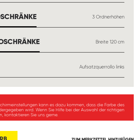
AUSWÄHLEN
OSCHRÄNKE
3 Ordnerhöhen
AUSWÄHLEN
LOSCHRÄNKE
Breite 120 cm
WÄHLEN
Aufsatzquerrollo links
schirmeinstellungen kann es dazu kommen, dass die Farbe des
dergegeben wird. Wenn Sie Hilfe bei der Auswahl der richtigen
, kontaktieren Sie uns gerne.
RB