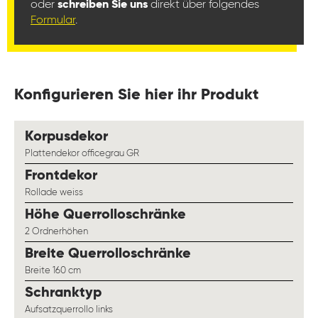
oder
schreiben Sie uns
direkt über folgendes
Formular
.
Konfigurieren Sie hier ihr Produkt
auswählen
Korpusdekor
Plattendekor officegrau GR
auswählen
Frontdekor
Rollade weiss
auswählen
Höhe Querrolloschränke
2 Ordnerhöhen
auswählen
Breite Querrolloschränke
Breite 160 cm
auswählen
Schranktyp
Aufsatzquerrollo links