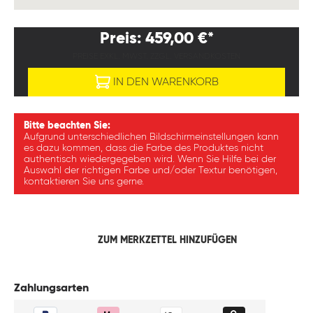
Preis: 459,00 €*
PREISE EXKL. MWST. ZZGL. VERSANDKOSTEN
IN DEN WARENKORB
Bitte beachten Sie:
Aufgrund unterschiedlichen Bildschirmeinstellungen kann
es dazu kommen, dass die Farbe des Produktes nicht
authentisch wiedergegeben wird. Wenn Sie Hilfe bei der
Auswahl der richtigen Farbe und/oder Textur benötigen,
kontaktieren Sie uns gerne.
ZUM MERKZETTEL HINZUFÜGEN
Zahlungsarten