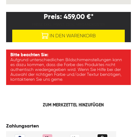
Preis: 459,00 €*
PREISE EXKL. MWST. ZZGL. VERSANDKOSTEN
IN DEN WARENKORB
Bitte beachten Sie:
Aufgrund unterschiedlichen Bildschirmeinstellungen kann
es dazu kommen, dass die Farbe des Produktes nicht
authentisch wiedergegeben wird. Wenn Sie Hilfe bei der
Auswahl der richtigen Farbe und/oder Textur benötigen,
kontaktieren Sie uns gerne.
ZUM MERKZETTEL HINZUFÜGEN
Zahlungsarten