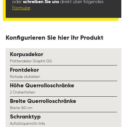
oder
schreiben Sie uns
direkt über folgendes
Formular
.
Konfigurieren Sie hier ihr Produkt
auswählen
Korpusdekor
Plattendekor Graphit GG
auswählen
Frontdekor
Rollade alufarben
auswählen
Höhe Querrolloschränke
2 Ordnerhöhen
auswählen
Breite Querrolloschränke
Breite 160 cm
auswählen
Schranktyp
Aufsatzquerrollo links