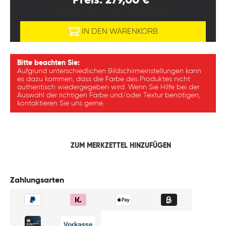
Preis: 279,00 €*
PREISE EXKL. MWST. ZZGL. VERSANDKOSTEN
IN DEN WARENKORB
Bitte beachten Sie:
Aufgrund unterschiedlichen Bildschirmeinstellungen kann
es dazu kommen, dass die Farbe des Produktes nicht
authentisch wiedergegeben wird. Wenn Sie Hilfe bei der
Auswahl der richtigen Farbe und/oder Textur benötigen,
kontaktieren Sie uns gerne.
ZUM MERKZETTEL HINZUFÜGEN
Zahlungsarten