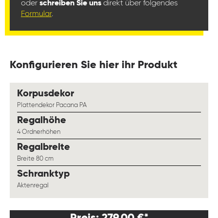
oder
schreiben Sie uns
direkt über folgendes
Formular
.
Konfigurieren Sie hier ihr Produkt
auswählen
Korpusdekor
Plattendekor Pacana PA
auswählen
Regalhöhe
4 Ordnerhöhen
auswählen
Regalbreite
Breite 80 cm
auswählen
Schranktyp
Aktenregal