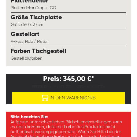
auswählen
Plattendekor
Plattendekor Graphit GG
auswählen
Größe Tischplatte
Größe 160 x 70 cm
auswählen
Gestellart
A-Fuss, Holz / Metall
auswählen
Farben Tischgestell
Gestell alufarben
Preis: 345,00 €*
PREISE EXKL. MWST. ZZGL. VERSANDKOSTEN
IN DEN WARENKORB
Bitte beachten Sie:
Aufgrund unterschiedlichen Bildschirmeinstellungen kann
es dazu kommen, dass die Farbe des Produktes nicht
authentisch wiedergegeben wird. Wenn Sie Hilfe bei der
Auswahl der richtigen Farbe und/oder Textur benötigen,