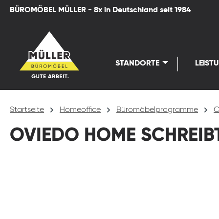
BÜROMÖBEL MÜLLER - 8x in Deutschland seit 1984
springen
Zur Hauptnavigation springen
STANDORTE
LEIST
Startseite
Homeoffice
Büromöbelprogramme
O
OVIEDO HOME SCHREIB
Bildergalerie überspringen