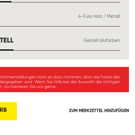
ÄHLEN
4-Fuss Holz / Metall
AUSWÄHLEN
TELL
Gestell alufarben
schirmeinstellungen kann es dazu kommen, dass die Farbe des
dergegeben wird. Wenn Sie Hilfe bei der Auswahl der richtigen
, kontaktieren Sie uns gerne.
RB
ZUM MERKZETTEL HINZUFÜGEN