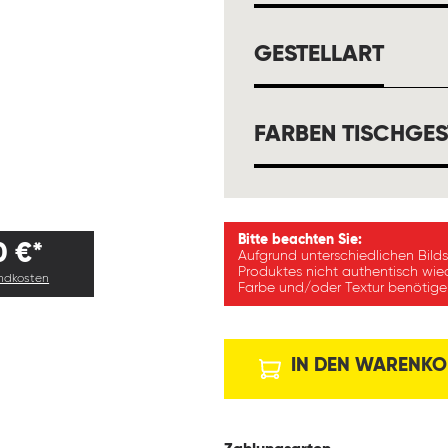
AUSW
GESTELLART
FARBEN TISCHGES
Bitte beachten Sie:
0 €*
Aufgrund unterschiedlichen Bild
Produktes nicht authentisch wie
andkosten
Farbe und/oder Textur benötigen
IN DEN WARENKO