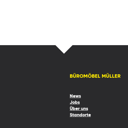
BÜROMÖBEL MÜLLER
News
Jobs
Über uns
Standorte