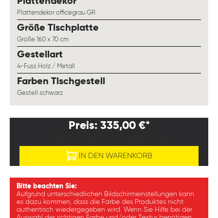
auswählen
Plattendekor
Plattendekor officegrau GR
auswählen
Größe Tischplatte
Größe 160 x 70 cm
auswählen
Gestellart
4-Fuss Holz / Metall
auswählen
Farben Tischgestell
Gestell schwarz
Preis: 335,00 €*
PREISE EXKL. MWST. ZZGL. VERSANDKOSTEN
IN DEN WARENKORB
Bitte beachten Sie:
Aufgrund unterschiedlichen Bildschirmeinstellungen kann
es dazu kommen, dass die Farbe des Produktes nicht
authentisch wiedergegeben wird. Wenn Sie Hilfe bei der
Auswahl der richtigen Farbe und/oder Textur benötigen,