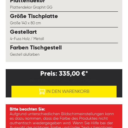
auswählen
Plattendekor
Plattendekor Graphit GG
auswählen
Größe Tischplatte
Größe 140 x 80 cm
auswählen
Gestellart
4-Fuss Holz / Metall
auswählen
Farben Tischgestell
Gestell alufarben
Preis: 335,00 €*
PREISE EXKL. MWST. ZZGL. VERSANDKOSTEN
IN DEN WARENKORB
Bitte beachten Sie:
Aufgrund unterschiedlichen Bildschirmeinstellungen kann
es dazu kommen, dass die Farbe des Produktes nicht
authentisch wiedergegeben wird. Wenn Sie Hilfe bei der
Auswahl der richtigen Farbe und/oder Textur benötigen,