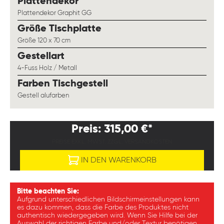
auswählen
Plattendekor
Plattendekor Graphit GG
auswählen
Größe Tischplatte
Größe 120 x 70 cm
auswählen
Gestellart
4-Fuss Holz / Metall
auswählen
Farben Tischgestell
Gestell alufarben
Preis: 315,00 €*
PREISE EXKL. MWST. ZZGL. VERSANDKOSTEN
IN DEN WARENKORB
Bitte beachten Sie:
Aufgrund unterschiedlichen Bildschirmeinstellungen kann
es dazu kommen, dass die Farbe des Produktes nicht
authentisch wiedergegeben wird. Wenn Sie Hilfe bei der
Auswahl der richtigen Farbe und/oder Textur benötigen,