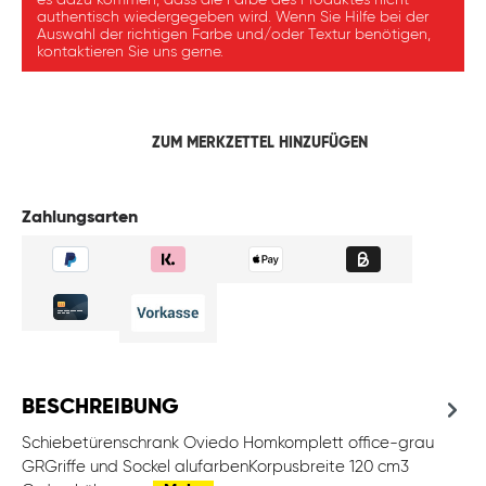
es dazu kommen, dass die Farbe des Produktes nicht
authentisch wiedergegeben wird. Wenn Sie Hilfe bei der
Auswahl der richtigen Farbe und/oder Textur benötigen,
kontaktieren Sie uns gerne.
ZUM MERKZETTEL HINZUFÜGEN
Zahlungsarten
BESCHREIBUNG
Schiebetürenschrank Oviedo Homkomplett office-grau
GRGriffe und Sockel alufarbenKorpusbreite 120 cm3