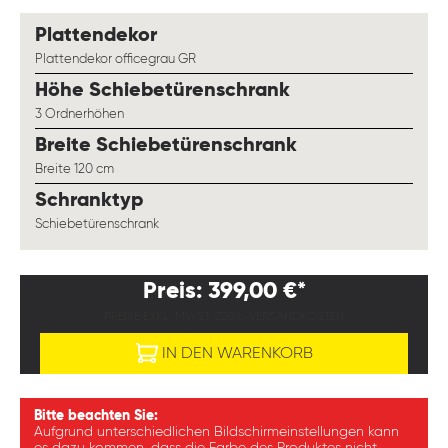
auswählen
Plattendekor
Plattendekor officegrau GR
auswählen
Höhe Schiebetürenschrank
3 Ordnerhöhen
auswählen
Breite Schiebetürenschrank
Breite 120 cm
auswählen
Schranktyp
Schiebetürenschrank
Preis: 399,00 €*
PREISE EXKL. MWST. ZZGL. VERSANDKOSTEN
IN DEN WARENKORB
Bitte beachten Sie:
Aufgrund unterschiedlichen Bildschirmeinstellungen kann