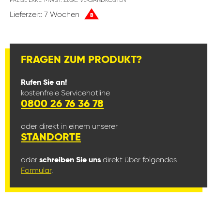
PREISE EXKL. MWST. ZZGL. VERSANDKOSTEN
Lieferzeit: 7 Wochen
B
FRAGEN ZUM PRODUKT?
Rufen Sie an!
kostenfreie Servicehotline
0800 26 76 36 78
oder direkt in einem unserer
STANDORTE
oder
schreiben Sie uns
direkt über folgendes
Formular
.