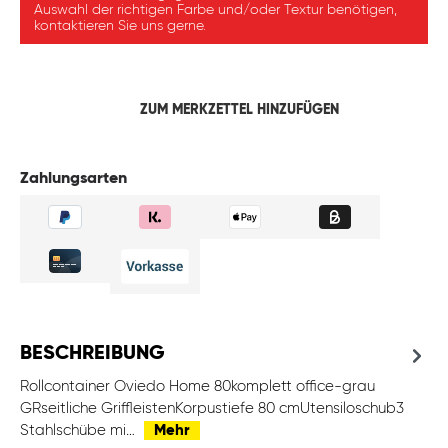
Auswahl der richtigen Farbe und/oder Textur benötigen,
kontaktieren Sie uns gerne.
ZUM MERKZETTEL HINZUFÜGEN
Zahlungsarten
BESCHREIBUNG
Rollcontainer Oviedo Home 80komplett office-grau
GRseitliche GriffleistenKorpustiefe 80 cmUtensiloschub3
Stahlschübe mi…
Mehr