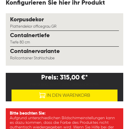
Konfigurieren Sie hier ihr Produkt
auswählen
Korpusdekor
Plattendekor officegrau GR
auswählen
Containertiefe
Tiefe 80 cm
auswählen
Containervariante
Rollcontainer Stahlschübe
Preis: 315,00 €*
PREISE EXKL. MWST. ZZGL. VERSANDKOSTEN
IN DEN WARENKORB
Bitte beachten Sie:
Aufgrund unterschiedlichen Bildschirmeinstellungen kann
es dazu kommen, dass die Farbe des Produktes nicht
authentisch wiedergegeben wird. Wenn Sie Hilfe bei der