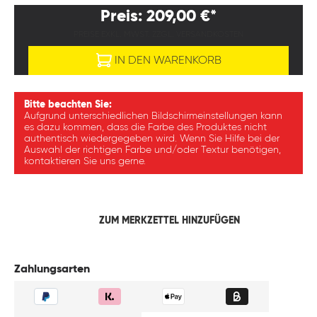
Preis: 209,00 €*
PREISE EXKL. MWST. ZZGL. VERSANDKOSTEN
IN DEN WARENKORB
Bitte beachten Sie:
Aufgrund unterschiedlichen Bildschirmeinstellungen kann
es dazu kommen, dass die Farbe des Produktes nicht
authentisch wiedergegeben wird. Wenn Sie Hilfe bei der
Auswahl der richtigen Farbe und/oder Textur benötigen,
kontaktieren Sie uns gerne.
ZUM MERKZETTEL HINZUFÜGEN
Zahlungsarten