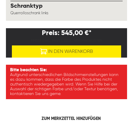
auswählen
Schranktyp
Querrolloschrank links
Preis: 545,00 €*
PREISE EXKL. MWST. ZZGL. VERSANDKOSTEN
IN DEN WARENKORB
Bitte beachten Sie:
Aufgrund unterschiedlichen Bildschirmeinstellungen kann
es dazu kommen, dass die Farbe des Produktes nicht
authentisch wiedergegeben wird. Wenn Sie Hilfe bei der
Auswahl der richtigen Farbe und/oder Textur benötigen,
kontaktieren Sie uns gerne.
ZUM MERKZETTEL HINZUFÜGEN