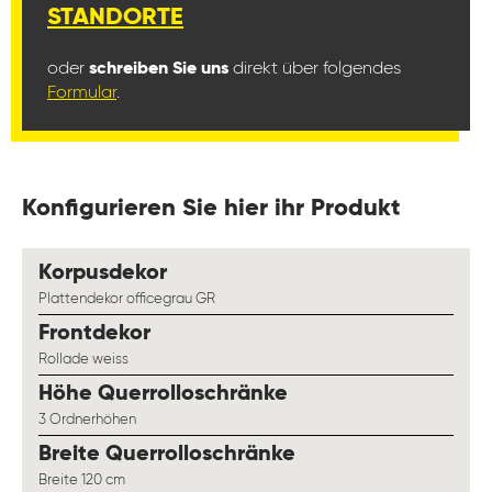
STANDORTE
oder
schreiben Sie uns
direkt über folgendes
Formular
.
Konfigurieren Sie hier ihr Produkt
auswählen
Korpusdekor
Plattendekor officegrau GR
auswählen
Frontdekor
Rollade weiss
auswählen
Höhe Querrolloschränke
3 Ordnerhöhen
auswählen
Breite Querrolloschränke
Breite 120 cm