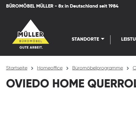
BÜROMÖBEL MÜLLER - 8x in Deutschland seit 1984
springen
Zur Hauptnavigation springen
STANDORTE
LEIST
Startseite
Homeoffice
Büromöbelprogramme
O
OVIEDO HOME QUERRO
Bildergalerie überspringen