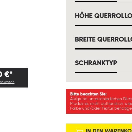
HÖHE QUERROLL
BREITE QUERROL
AUS
SCHRANKTYP
0 €*
andkosten
Bitte beachten Sie:
Aufgrund unterschiedlichen Bild
Produktes nicht authentisch wie
Farbe und/oder Textur benötigen
IN DEN WARENKO