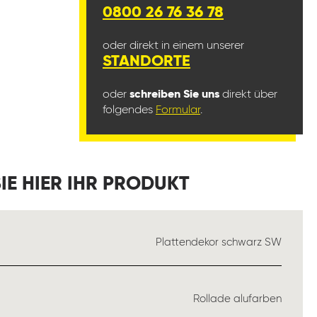
0800 26 76 36 78
oder direkt in einem unserer
STANDORTE
oder
schreiben Sie uns
direkt über
folgendes
Formular
.
IE HIER IHR PRODUKT
SWÄHLEN
Plattendekor schwarz SW
WÄHLEN
Rollade alufarben