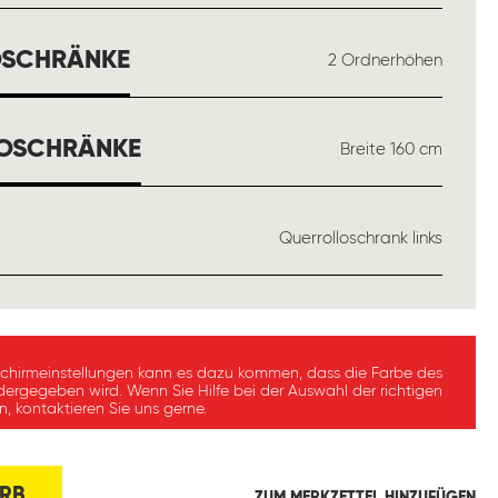
AUSWÄHLEN
OSCHRÄNKE
2 Ordnerhöhen
AUSWÄHLEN
LOSCHRÄNKE
Breite 160 cm
WÄHLEN
Querrolloschrank links
schirmeinstellungen kann es dazu kommen, dass die Farbe des
dergegeben wird. Wenn Sie Hilfe bei der Auswahl der richtigen
, kontaktieren Sie uns gerne.
RB