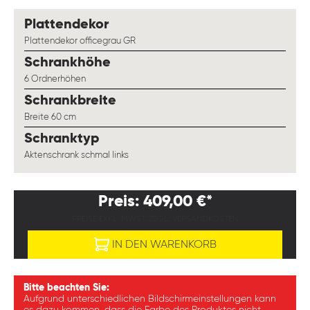
auswählen
Plattendekor
Plattendekor officegrau GR
auswählen
Schrankhöhe
6 Ordnerhöhen
auswählen
Schrankbreite
Breite 60 cm
auswählen
Schranktyp
Aktenschrank schmal links
Preis: 409,00 €*
PREISE EXKL. MWST. ZZGL. VERSANDKOSTEN
IN DEN WARENKORB
Bitte beachten Sie:
Aufgrund unterschiedlichen Bildschirmeinstellungen kann