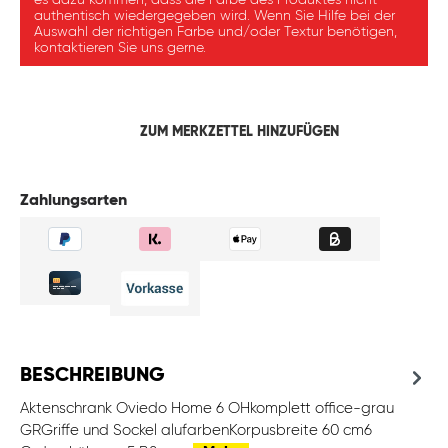
es dazu kommen, dass die Farbe des Produktes nicht
authentisch wiedergegeben wird. Wenn Sie Hilfe bei der
Auswahl der richtigen Farbe und/oder Textur benötigen,
kontaktieren Sie uns gerne.
ZUM MERKZETTEL HINZUFÜGEN
Zahlungsarten
BESCHREIBUNG
Aktenschrank Oviedo Home 6 OHkomplett office-grau
GRGriffe und Sockel alufarbenKorpusbreite 60 cm6