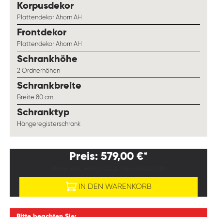
auswählen
Korpusdekor
Plattendekor Ahorn AH
auswählen
Frontdekor
Plattendekor Ahorn AH
auswählen
Schrankhöhe
2 Ordnerhöhen
auswählen
Schrankbreite
Breite 80 cm
auswählen
Schranktyp
Hängeregisterschrank
Preis: 579,00 €*
PREISE EXKL. MWST. ZZGL. VERSANDKOSTEN
IN DEN WARENKORB