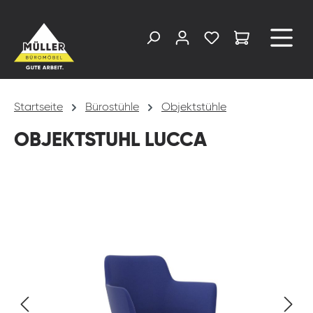
alt springen
Startseite
Bürostühle
Objektstühle
OBJEKTSTUHL LUCCA
Bildergalerie überspringen