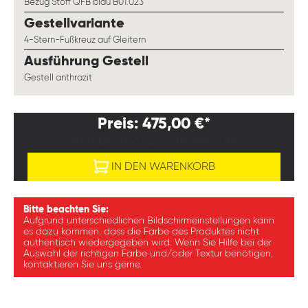
Bezug Stoff QFB blau B01.023
auswählen
Gestellvariante
4-Stern-Fußkreuz auf Gleitern
auswählen
Ausführung Gestell
Gestell anthrazit
Preis: 475,00 €*
PREISE EXKL. MWST. ZZGL. VERSANDKOSTEN
IN DEN WARENKORB
Bitte beachten Sie:
Aufgrund unterschiedlichen Bildschirmeinstellungen kann
es dazu kommen, dass die Farbe des Produktes nicht
authentisch wiedergegeben wird. Wenn Sie Hilfe bei der
Auswahl der richtigen Farbe und/oder Textur benötigen,
kontaktieren Sie uns gerne.