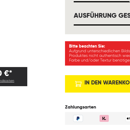
AUSFÜHRUNG GES
Bitte beachten Sie:
Aufgrund unterschiedlichen Bild
Produktes nicht authentisch wie
Farbe und/oder Textur benötigen
0 €*
andkosten
IN DEN WARENKO
Zahlungsarten