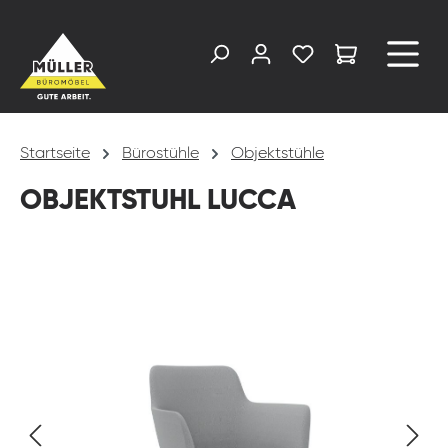
alt springen
Startseite
Bürostühle
Objektstühle
OBJEKTSTUHL LUCCA
Bildergalerie überspringen