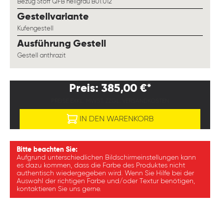
Bezug Stoff QFB hellgrau B01.012
auswählen
Gestellvariante
Kufengestell
auswählen
Ausführung Gestell
Gestell anthrazit
Preis: 385,00 €*
PREISE EXKL. MWST. ZZGL. VERSANDKOSTEN
IN DEN WARENKORB
Bitte beachten Sie:
Aufgrund unterschiedlichen Bildschirmeinstellungen kann
es dazu kommen, dass die Farbe des Produktes nicht
authentisch wiedergegeben wird. Wenn Sie Hilfe bei der
Auswahl der richtigen Farbe und/oder Textur benötigen,
kontaktieren Sie uns gerne.