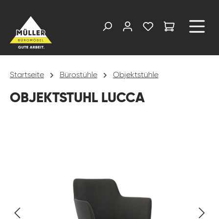
alt springen
Startseite
Bürostühle
Objektstühle
OBJEKTSTUHL LUCCA
Bildergalerie überspringen