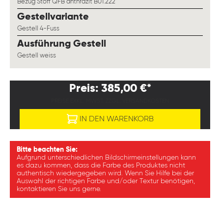
Bezug Stoff QFB anthrazit B01.222
auswählen
Gestellvariante
Gestell 4-Fuss
auswählen
Ausführung Gestell
Gestell weiss
Preis: 385,00 €*
PREISE EXKL. MWST. ZZGL. VERSANDKOSTEN
IN DEN WARENKORB
Bitte beachten Sie:
Aufgrund unterschiedlichen Bildschirmeinstellungen kann
es dazu kommen, dass die Farbe des Produktes nicht
authentisch wiedergegeben wird. Wenn Sie Hilfe bei der
Auswahl der richtigen Farbe und/oder Textur benötigen,
kontaktieren Sie uns gerne.