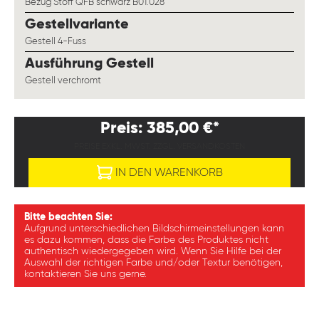
Bezug Stoff QFB schwarz B01.028
auswählen
Gestellvariante
Gestell 4-Fuss
auswählen
Ausführung Gestell
Gestell verchromt
Preis: 385,00 €*
PREISE EXKL. MWST. ZZGL. VERSANDKOSTEN
IN DEN WARENKORB
Bitte beachten Sie:
Aufgrund unterschiedlichen Bildschirmeinstellungen kann
es dazu kommen, dass die Farbe des Produktes nicht
authentisch wiedergegeben wird. Wenn Sie Hilfe bei der
Auswahl der richtigen Farbe und/oder Textur benötigen,
kontaktieren Sie uns gerne.