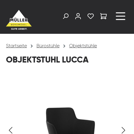
alt springen
Startseite
Bürostühle
Objektstühle
OBJEKTSTUHL LUCCA
Bildergalerie überspringen