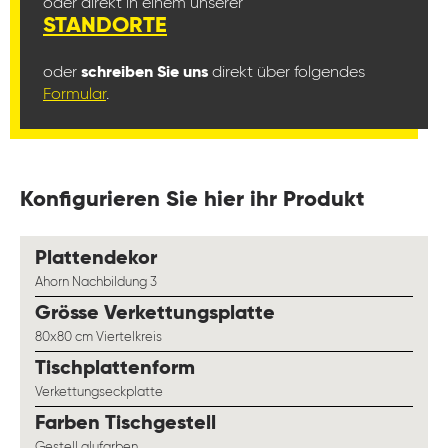
oder direkt in einem unserer
STANDORTE
oder
schreiben Sie uns
direkt über folgendes
Formular
.
Konfigurieren Sie hier ihr Produkt
auswählen
Plattendekor
Ahorn Nachbildung 3
auswählen
Grösse Verkettungsplatte
80x80 cm Viertelkreis
auswählen
Tischplattenform
Verkettungseckplatte
auswählen
Farben Tischgestell
Gestell alufarben