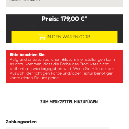
Preis: 179,00 €*
PREISE EXKL. MWST. ZZGL. VERSANDKOSTEN
IN DEN WARENKORB
Bitte beachten Sie:
Aufgrund unterschiedlichen Bildschirmeinstellungen kann
es dazu kommen, dass die Farbe des Produktes nicht
authentisch wiedergegeben wird. Wenn Sie Hilfe bei der
Auswahl der richtigen Farbe und/oder Textur benötigen,
kontaktieren Sie uns gerne.
ZUM MERKZETTEL HINZUFÜGEN
Zahlungsarten