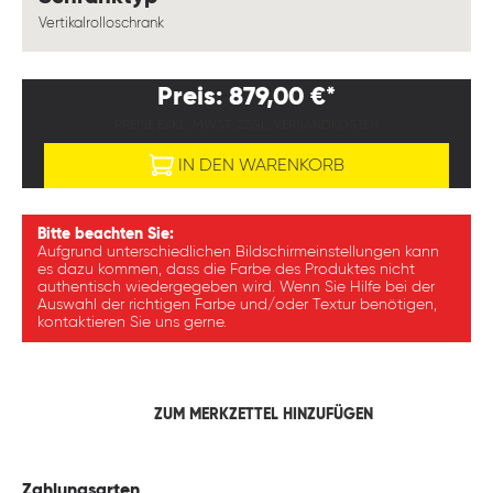
Vertikalrolloschrank
Preis: 879,00 €*
PREISE EXKL. MWST. ZZGL. VERSANDKOSTEN
IN DEN WARENKORB
Bitte beachten Sie:
Aufgrund unterschiedlichen Bildschirmeinstellungen kann
es dazu kommen, dass die Farbe des Produktes nicht
authentisch wiedergegeben wird. Wenn Sie Hilfe bei der
Auswahl der richtigen Farbe und/oder Textur benötigen,
kontaktieren Sie uns gerne.
ZUM MERKZETTEL HINZUFÜGEN
Zahlungsarten