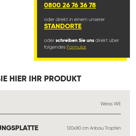
0800 26 76 36 78
oder direkt in einem unserer
STANDORTE
oder
schreiben Sie uns
direkt über
folgendes
Formular
.
IE HIER IHR PRODUKT
USWÄHLEN
Weiss WE
AUSWÄHLEN
UNGSPLATTE
120x80 cm Anbau Tropfen