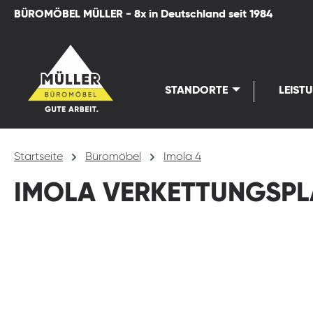
BÜROMÖBEL MÜLLER - 8x in Deutschland seit 1984
springen
Zur Hauptnavigation springen
STANDORTE
LEIST
Startseite
Büromöbel
Imola 4
IMOLA VERKETTUNGSPL
Bildergalerie überspringen