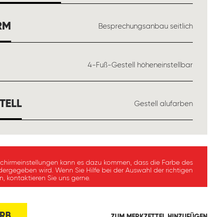
AUSWÄHLEN
RM
Besprechungsanbau seitlich
ÄHLEN
4-Fuß-Gestell höheneinstellbar
AUSWÄHLEN
TELL
Gestell alufarben
schirmeinstellungen kann es dazu kommen, dass die Farbe des
dergegeben wird. Wenn Sie Hilfe bei der Auswahl der richtigen
, kontaktieren Sie uns gerne.
RB