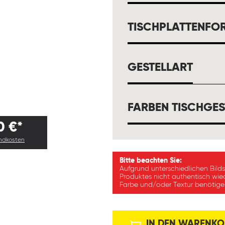
TISCHPLATTENFO
AUSW
GESTELLART
FARBEN TISCHGES
0 €*
andkosten
Bitte beachten Sie:
Aufgrund unterschiedlichen Bild
Produktes nicht authentisch wie
Farbe und/oder Textur benötigen
IN DEN WARENKO