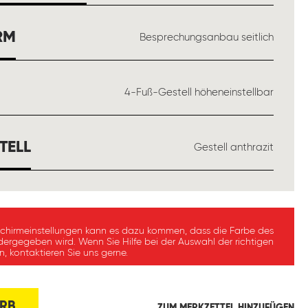
AUSWÄHLEN
RM
Besprechungsanbau seitlich
ÄHLEN
4-Fuß-Gestell höheneinstellbar
AUSWÄHLEN
TELL
Gestell anthrazit
schirmeinstellungen kann es dazu kommen, dass die Farbe des
dergegeben wird. Wenn Sie Hilfe bei der Auswahl der richtigen
, kontaktieren Sie uns gerne.
RB