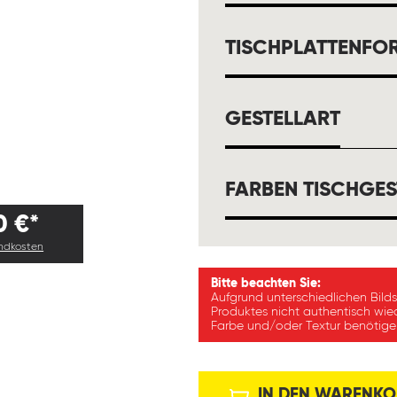
TISCHPLATTENFO
AUSW
GESTELLART
FARBEN TISCHGES
0 €*
andkosten
Bitte beachten Sie:
Aufgrund unterschiedlichen Bild
Produktes nicht authentisch wie
Farbe und/oder Textur benötigen
IN DEN WARENKO