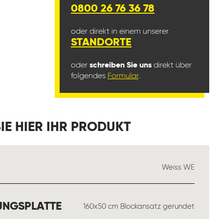
0800 26 76 36 78
oder direkt in einem unserer
STANDORTE
oder
schreiben Sie uns
direkt über
folgendes
Formular
.
IE HIER IHR PRODUKT
USWÄHLEN
Weiss WE
AUSWÄHLEN
UNGSPLATTE
160x50 cm Blockansatz gerundet