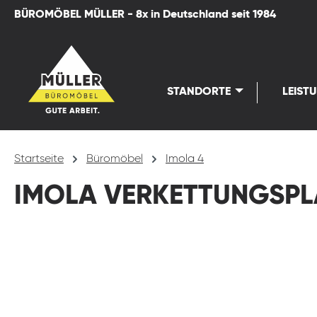
BÜROMÖBEL MÜLLER - 8x in Deutschland seit 1984
springen
Zur Hauptnavigation springen
STANDORTE
LEIST
Startseite
Büromöbel
Imola 4
IMOLA VERKETTUNGSPL
Bildergalerie überspringen