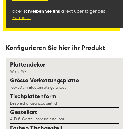
oder
schreiben Sie uns
direkt über folgendes
Formular
.
Konfigurieren Sie hier ihr Produkt
auswählen
Plattendekor
Weiss WE
auswählen
Grösse Verkettungsplatte
160x50 cm Blockansatz gerundet
auswählen
Tischplattenform
Besprechungsanbau seitlich
auswählen
Gestellart
4-Fuß-Gestell höheneinstellbar
auswählen
Farben Tischgestell