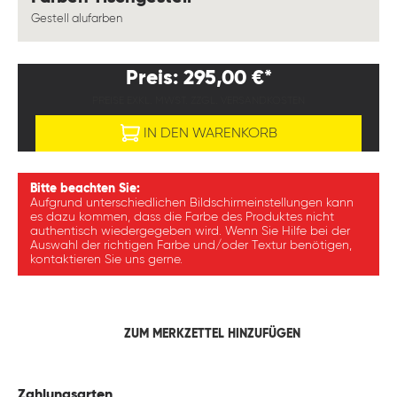
Gestell alufarben
Preis: 295,00 €*
PREISE EXKL. MWST. ZZGL. VERSANDKOSTEN
IN DEN WARENKORB
Bitte beachten Sie:
Aufgrund unterschiedlichen Bildschirmeinstellungen kann
es dazu kommen, dass die Farbe des Produktes nicht
authentisch wiedergegeben wird. Wenn Sie Hilfe bei der
Auswahl der richtigen Farbe und/oder Textur benötigen,
kontaktieren Sie uns gerne.
ZUM MERKZETTEL HINZUFÜGEN
Zahlungsarten