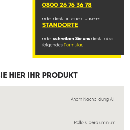
0800 26 76 36 78
oder direkt in einem unserer
STANDORTE
oder
schreiben Sie uns
direkt über
folgendes
Formular
.
IE HIER IHR PRODUKT
LEN
Ahorn Nachbildung AH
EN
Rollo silberaluminium