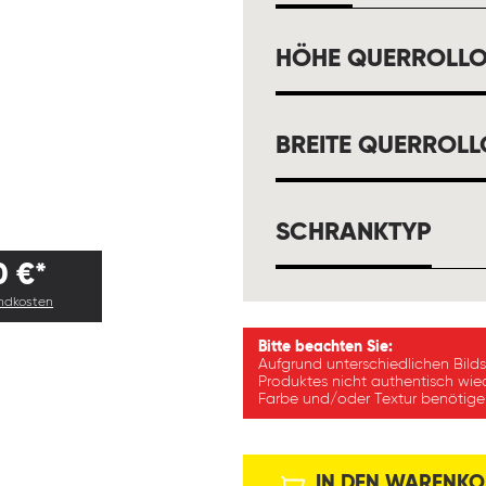
HÖHE QUERROLL
BREITE QUERROL
AUS
SCHRANKTYP
0 €*
andkosten
Bitte beachten Sie:
Aufgrund unterschiedlichen Bild
Produktes nicht authentisch wie
Farbe und/oder Textur benötigen
IN DEN WARENKO