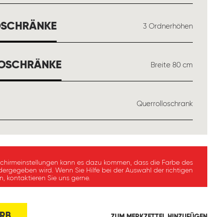
AUSWÄHLEN
OSCHRÄNKE
3 Ordnerhöhen
AUSWÄHLEN
LOSCHRÄNKE
Breite 80 cm
WÄHLEN
Querrolloschrank
schirmeinstellungen kann es dazu kommen, dass die Farbe des
dergegeben wird. Wenn Sie Hilfe bei der Auswahl der richtigen
, kontaktieren Sie uns gerne.
RB