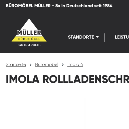
BÜROMÖBEL MÜLLER - 8x in Deutschland seit 1984
springen
Zur Hauptnavigation springen
STANDORTE
LEIST
Startseite
Büromöbel
Imola 4
IMOLA ROLLLADENSCH
Bildergalerie überspringen