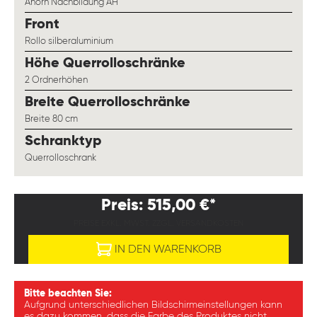
Ahorn Nachbildung AH
auswählen
Front
Rollo silberaluminium
auswählen
Höhe Querrolloschränke
2 Ordnerhöhen
auswählen
Breite Querrolloschränke
Breite 80 cm
auswählen
Schranktyp
Querrolloschrank
Preis: 515,00 €*
PREISE EXKL. MWST. ZZGL. VERSANDKOSTEN
IN DEN WARENKORB
Bitte beachten Sie:
Aufgrund unterschiedlichen Bildschirmeinstellungen kann
es dazu kommen, dass die Farbe des Produktes nicht