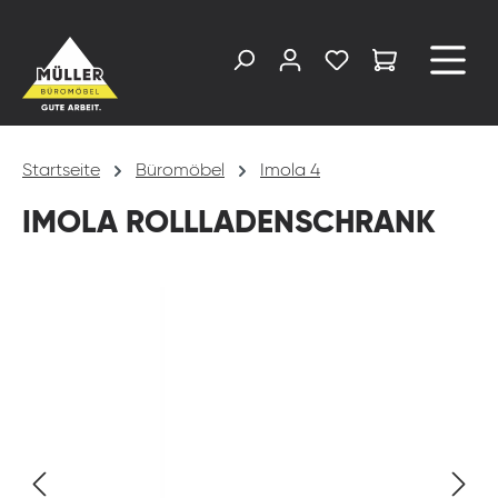
alt springen
Startseite
Büromöbel
Imola 4
IMOLA ROLLLADENSCHRANK
Bildergalerie überspringen