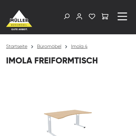
alt springen
Startseite
Büromöbel
Imola 4
IMOLA FREIFORMTISCH
Bildergalerie überspringen