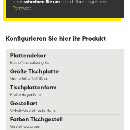
oder
schreiben Sie uns
direkt über folgendes
Formular
.
Konfigurieren Sie hier ihr Produkt
auswählen
Plattendekor
Buche Nachbildung BU
auswählen
Größe Tischplatte
Größe 160 x 100/80 cm
auswählen
Tischplattenform
Platte Bogenform
auswählen
Gestellart
C-Fuß-Gestell feste Höhe
auswählen
Farben Tischgestell
Gestell alufarben