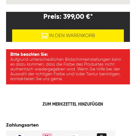
Preis: 399,00 €*
PREISE EXKL. MWST. ZZGL. VERSANDKOSTEN
IN DEN WARENKORB
Bitte beachten Sie:
Aufgrund unterschiedlichen Bildschirmeinstellungen kann
es dazu kommen, dass die Farbe des Produktes nicht
authentisch wiedergegeben wird. Wenn Sie Hilfe bei der
Auswahl der richtigen Farbe und/oder Textur benötigen,
kontaktieren Sie uns gerne.
ZUM MERKZETTEL HINZUFÜGEN
Zahlungsarten