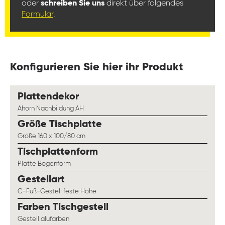
oder
schreiben Sie uns
direkt über folgendes
Formular
.
Konfigurieren Sie hier ihr Produkt
auswählen
Plattendekor
Ahorn Nachbildung AH
auswählen
Größe Tischplatte
Größe 160 x 100/80 cm
auswählen
Tischplattenform
Platte Bogenform
auswählen
Gestellart
C-Fuß-Gestell feste Höhe
auswählen
Farben Tischgestell
Gestell alufarben