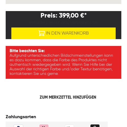
Preis: 399,00 €*
PREISE EXKL. MWST. ZZGL. VERSANDKOSTEN
IN DEN WARENKORB
Bitte beachten Sie:
Aufgrund unterschiedlichen Bildschirmeinstellungen kann
es dazu kommen, dass die Farbe des Produktes nicht
authentisch wiedergegeben wird. Wenn Sie Hilfe bei der
Auswahl der richtigen Farbe und/oder Textur benötigen,
kontaktieren Sie uns gerne.
ZUM MERKZETTEL HINZUFÜGEN
Zahlungsarten