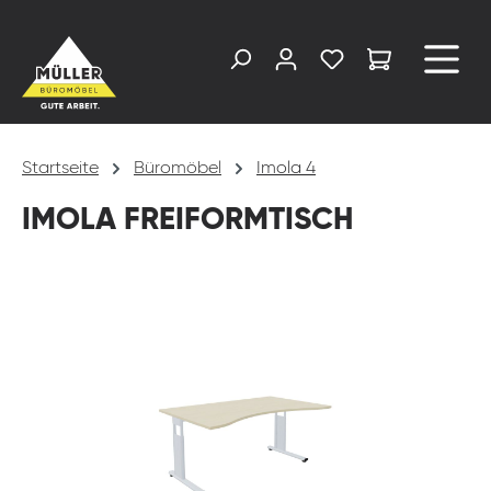
alt springen
Startseite
Büromöbel
Imola 4
IMOLA FREIFORMTISCH
Bildergalerie überspringen