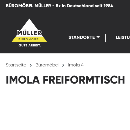
BÜROMÖBEL MÜLLER - 8x in Deutschland seit 1984
springen
Zur Hauptnavigation springen
STANDORTE
LEIST
Startseite
Büromöbel
Imola 4
IMOLA FREIFORMTISCH
Bildergalerie überspringen