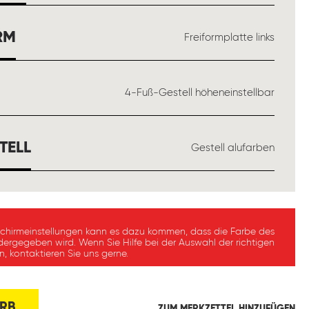
AUSWÄHLEN
RM
Freiformplatte links
ÄHLEN
4-Fuß-Gestell höheneinstellbar
AUSWÄHLEN
TELL
Gestell alufarben
schirmeinstellungen kann es dazu kommen, dass die Farbe des
dergegeben wird. Wenn Sie Hilfe bei der Auswahl der richtigen
, kontaktieren Sie uns gerne.
RB