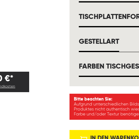
TISCHPLATTENFO
AUSW
GESTELLART
FARBEN TISCHGES
0 €*
andkosten
Bitte beachten Sie:
Aufgrund unterschiedlichen Bild
Produktes nicht authentisch wie
Farbe und/oder Textur benötigen
IN DEN WARENKO