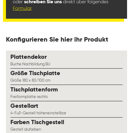
oder
schreiben Sie uns
direkt über folgendes
Formular
.
Konfigurieren Sie hier ihr Produkt
auswählen
Plattendekor
Buche Nachbildung BU
auswählen
Größe Tischplatte
Größe 180 x 80/100 cm
auswählen
Tischplattenform
Freiformplatte rechts
auswählen
Gestellart
4-Fuß-Gestell höheneinstellbar
auswählen
Farben Tischgestell
Gestell alufarben