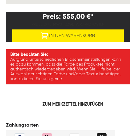
Preis: 555,00 €*
PREISE EXKL. MWST. ZZGL. VERSANDKOSTEN
IN DEN WARENKORB
Bitte beachten Sie:
Aufgrund unterschiedlichen Bildschirmeinstellungen kann
es dazu kommen, dass die Farbe des Produktes nicht
authentisch wiedergegeben wird. Wenn Sie Hilfe bei der
Auswahl der richtigen Farbe und/oder Textur benötigen,
kontaktieren Sie uns gerne.
ZUM MERKZETTEL HINZUFÜGEN
Zahlungsarten