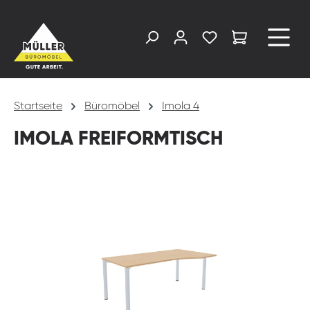
alt springen
Startseite
Büromöbel
Imola 4
IMOLA FREIFORMTISCH
Bildergalerie überspringen