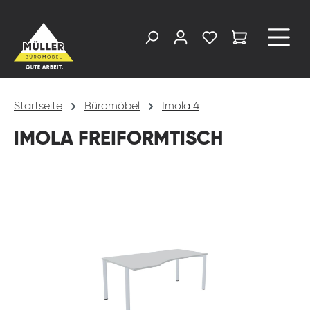
alt springen
Startseite
Büromöbel
Imola 4
IMOLA FREIFORMTISCH
Bildergalerie überspringen