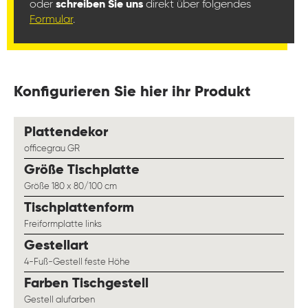
oder
schreiben Sie uns
direkt über folgendes
Formular
.
Konfigurieren Sie hier ihr Produkt
auswählen
Plattendekor
officegrau GR
auswählen
Größe Tischplatte
Größe 180 x 80/100 cm
auswählen
Tischplattenform
Freiformplatte links
auswählen
Gestellart
4-Fuß-Gestell feste Höhe
auswählen
Farben Tischgestell
Gestell alufarben