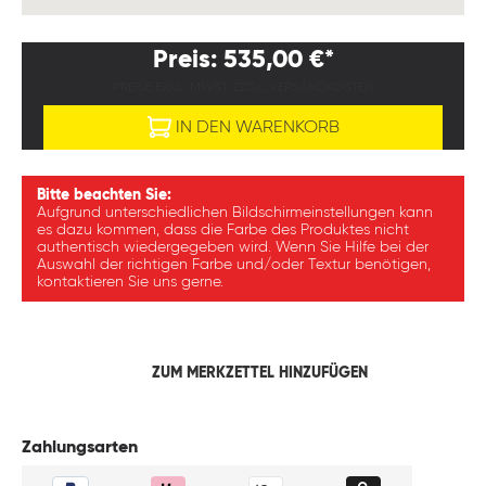
Preis: 535,00 €*
PREISE EXKL. MWST. ZZGL. VERSANDKOSTEN
IN DEN WARENKORB
Bitte beachten Sie:
Aufgrund unterschiedlichen Bildschirmeinstellungen kann
es dazu kommen, dass die Farbe des Produktes nicht
authentisch wiedergegeben wird. Wenn Sie Hilfe bei der
Auswahl der richtigen Farbe und/oder Textur benötigen,
kontaktieren Sie uns gerne.
ZUM MERKZETTEL HINZUFÜGEN
Zahlungsarten