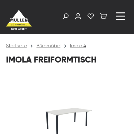
alt springen
Startseite
Büromöbel
Imola 4
IMOLA FREIFORMTISCH
Bildergalerie überspringen