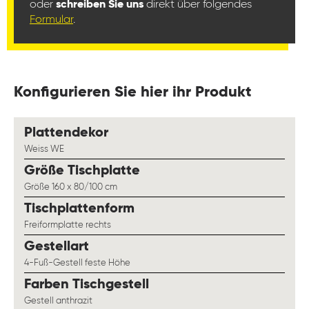
oder
schreiben Sie uns
direkt über folgendes
Formular
.
Konfigurieren Sie hier ihr Produkt
auswählen
Plattendekor
Weiss WE
auswählen
Größe Tischplatte
Größe 160 x 80/100 cm
auswählen
Tischplattenform
Freiformplatte rechts
auswählen
Gestellart
4-Fuß-Gestell feste Höhe
auswählen
Farben Tischgestell
Gestell anthrazit