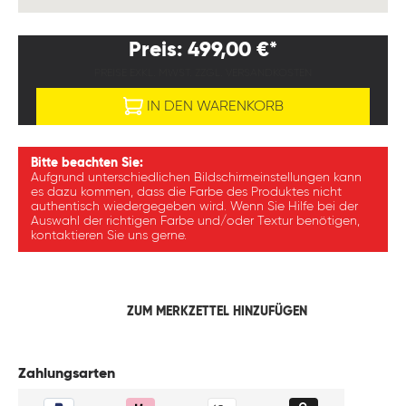
Preis: 499,00 €*
PREISE EXKL. MWST. ZZGL. VERSANDKOSTEN
IN DEN WARENKORB
Bitte beachten Sie:
Aufgrund unterschiedlichen Bildschirmeinstellungen kann
es dazu kommen, dass die Farbe des Produktes nicht
authentisch wiedergegeben wird. Wenn Sie Hilfe bei der
Auswahl der richtigen Farbe und/oder Textur benötigen,
kontaktieren Sie uns gerne.
ZUM MERKZETTEL HINZUFÜGEN
Zahlungsarten