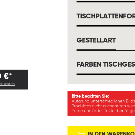
TISCHPLATTENFO
AUSW
GESTELLART
FARBEN TISCHGES
0 €*
andkosten
Bitte beachten Sie:
Aufgrund unterschiedlichen Bild
Produktes nicht authentisch wie
Farbe und/oder Textur benötigen
IN DEN WARENKO