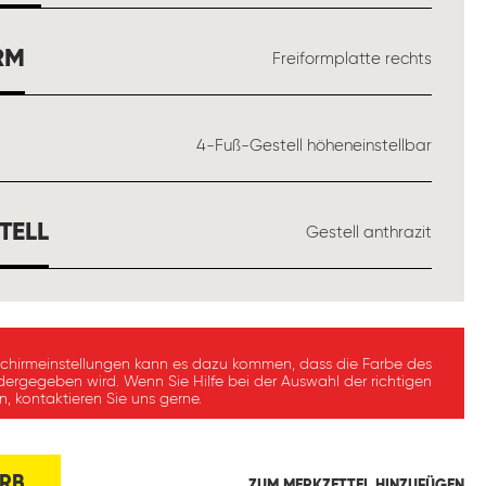
AUSWÄHLEN
RM
Freiformplatte rechts
ÄHLEN
4-Fuß-Gestell höheneinstellbar
AUSWÄHLEN
TELL
Gestell anthrazit
schirmeinstellungen kann es dazu kommen, dass die Farbe des
dergegeben wird. Wenn Sie Hilfe bei der Auswahl der richtigen
, kontaktieren Sie uns gerne.
RB