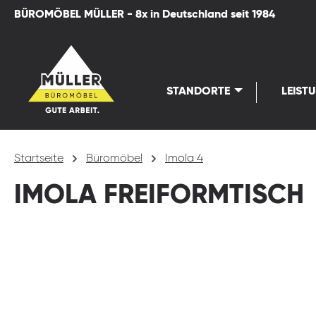
BÜROMÖBEL MÜLLER - 8x in Deutschland seit 1984
springen
Zur Hauptnavigation springen
STANDORTE
LEIST
Startseite
Büromöbel
Imola 4
IMOLA FREIFORMTISCH
Bildergalerie überspringen