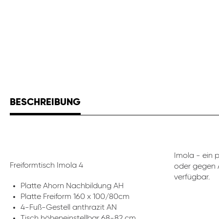
BESCHREIBUNG
Imola - ein 
Freiformtisch Imola 4
oder gegen A
verfügbar.
Platte Ahorn Nachbildung AH
Platte Freiform 160 x 100/80cm
4-Fuß-Gestell anthrazit AN
Tisch höheneinstellbar 68-82 cm