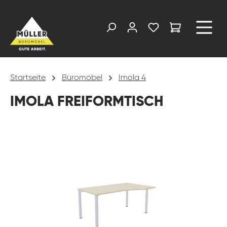
alt springen
Startseite
Büromöbel
Imola 4
IMOLA FREIFORMTISCH
Bildergalerie überspringen