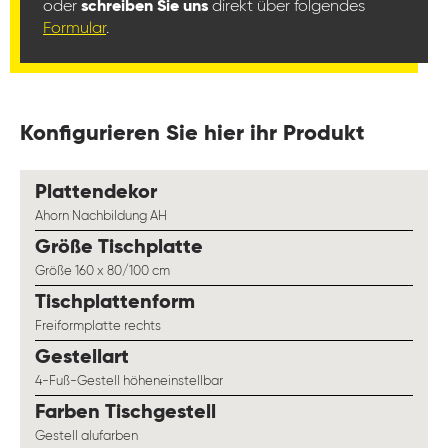
oder
schreiben Sie uns
direkt über folgendes
Formular
.
Konfigurieren Sie hier ihr Produkt
auswählen
Plattendekor
Ahorn Nachbildung AH
auswählen
Größe Tischplatte
Größe 160 x 80/100 cm
auswählen
Tischplattenform
Freiformplatte rechts
auswählen
Gestellart
4-Fuß-Gestell höheneinstellbar
auswählen
Farben Tischgestell
Gestell alufarben