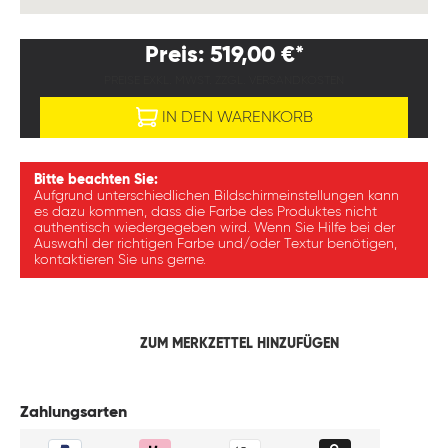
Preis: 519,00 €*
PREISE EXKL. MWST. ZZGL. VERSANDKOSTEN
IN DEN WARENKORB
Bitte beachten Sie:
Aufgrund unterschiedlichen Bildschirmeinstellungen kann
es dazu kommen, dass die Farbe des Produktes nicht
authentisch wiedergegeben wird. Wenn Sie Hilfe bei der
Auswahl der richtigen Farbe und/oder Textur benötigen,
kontaktieren Sie uns gerne.
ZUM MERKZETTEL HINZUFÜGEN
Zahlungsarten