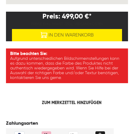
Preis: 499,00 €*
PREISE EXKL. MWST. ZZGL. VERSANDKOSTEN
IN DEN WARENKORB
Bitte beachten Sie:
Aufgrund unterschiedlichen Bildschirmeinstellungen kann
es dazu kommen, dass die Farbe des Produktes nicht
authentisch wiedergegeben wird. Wenn Sie Hilfe bei der
Auswahl der richtigen Farbe und/oder Textur benötigen,
kontaktieren Sie uns gerne.
ZUM MERKZETTEL HINZUFÜGEN
Zahlungsarten