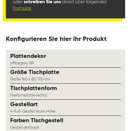
oder
schreiben Sie uns
direkt über folgendes
Formular
.
Konfigurieren Sie hier ihr Produkt
auswählen
Plattendekor
officegrau GR
auswählen
Größe Tischplatte
Größe 160 x 80/100 cm
auswählen
Tischplattenform
Freiformplatte rechts
auswählen
Gestellart
4-Fuß-Gestell feste Höhe
auswählen
Farben Tischgestell
Gestell anthrazit