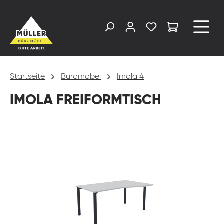
alt springen
Startseite
Büromöbel
Imola 4
IMOLA FREIFORMTISCH
Bildergalerie überspringen