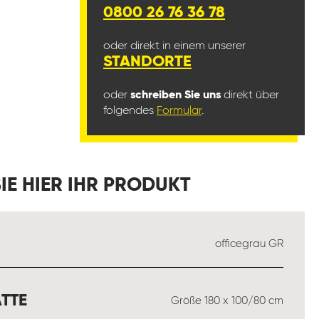
0800 26 76 36 78
oder direkt in einem unserer
STANDORTE
oder
schreiben Sie uns
direkt über
folgendes
Formular
.
IE HIER IHR PRODUKT
USWÄHLEN
officegrau GR
AUSWÄHLEN
TTE
Größe 180 x 100/80 cm