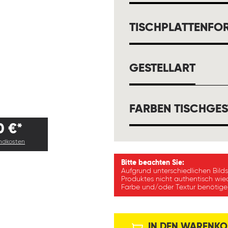
TISCHPLATTENFO
AUSW
GESTELLART
FARBEN TISCHGES
0 €*
andkosten
Bitte beachten Sie:
Aufgrund unterschiedlichen Bild
Produktes nicht authentisch wie
Farbe und/oder Textur benötigen
IN DEN WARENKO