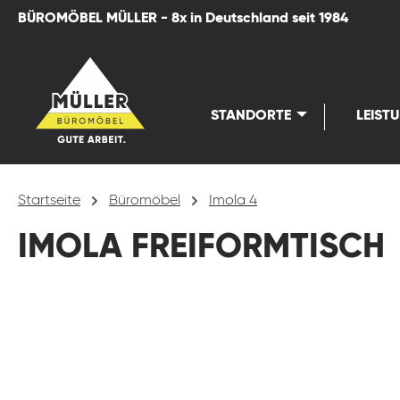
BÜROMÖBEL MÜLLER - 8x in Deutschland seit 1984
springen
Zur Hauptnavigation springen
STANDORTE
LEIST
Startseite
Büromöbel
Imola 4
IMOLA FREIFORMTISCH
Bildergalerie überspringen