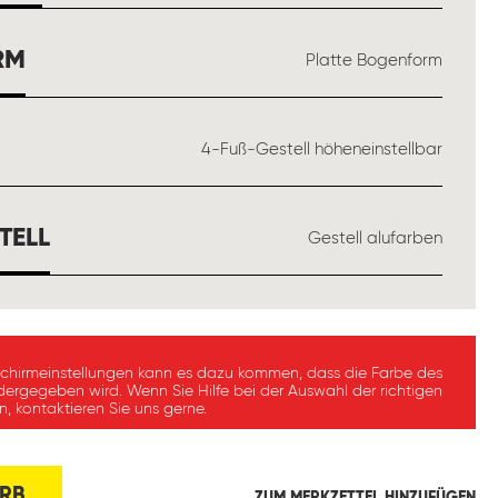
AUSWÄHLEN
RM
Platte Bogenform
ÄHLEN
4-Fuß-Gestell höheneinstellbar
AUSWÄHLEN
TELL
Gestell alufarben
schirmeinstellungen kann es dazu kommen, dass die Farbe des
dergegeben wird. Wenn Sie Hilfe bei der Auswahl der richtigen
, kontaktieren Sie uns gerne.
RB