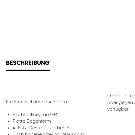
BESCHREIBUNG
Imola - ein 
Freiformtisch Imola 4 Bogen
oder gegen A
verfügbar.
Platte officegrau GR
Platte Bogenform
4-Fuß-Gestell alufarben AL
Tisch höheneinstellbar 68-82 cm