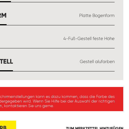
AUSWÄHLEN
RM
Platte Bogenform
ÄHLEN
4-Fuß-Gestell feste Höhe
AUSWÄHLEN
TELL
Gestell alufarben
schirmeinstellungen kann es dazu kommen, dass die Farbe des
dergegeben wird. Wenn Sie Hilfe bei der Auswahl der richtigen
, kontaktieren Sie uns gerne.
RB