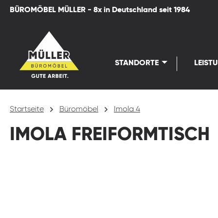
BÜROMÖBEL MÜLLER - 8x in Deutschland seit 1984
springen
Zur Hauptnavigation springen
STANDORTE
LEIST
Startseite
Büromöbel
Imola 4
IMOLA FREIFORMTISCH
Bildergalerie überspringen