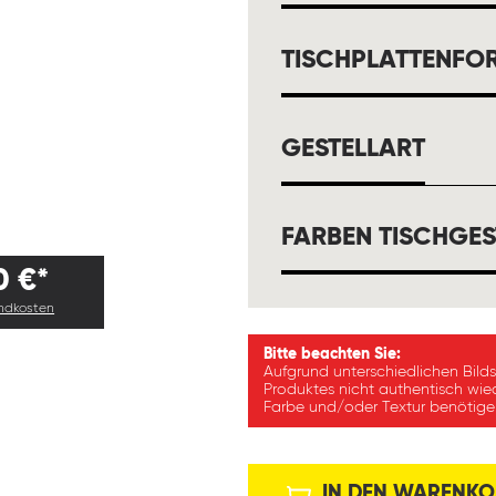
TISCHPLATTENFO
AUSW
GESTELLART
FARBEN TISCHGES
0 €*
andkosten
Bitte beachten Sie:
Aufgrund unterschiedlichen Bild
Produktes nicht authentisch wie
Farbe und/oder Textur benötigen
IN DEN WARENKO