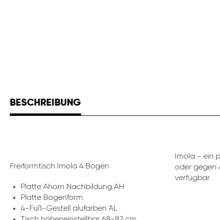
BESCHREIBUNG
Imola - ein 
Freiformtisch Imola 4 Bogen
oder gegen A
verfügbar.
Platte Ahorn Nachbildung AH
Platte Bogenform
4-Fuß-Gestell alufarben AL
Tisch höheneinstellbar 68-82 cm