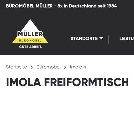
BÜROMÖBEL MÜLLER - 8x in Deutschland seit 1984
springen
Zur Hauptnavigation springen
STANDORTE
LEIST
Startseite
Büromöbel
Imola 4
IMOLA FREIFORMTISCH
Bildergalerie überspringen