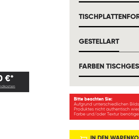
TISCHPLATTENFO
AUSW
GESTELLART
FARBEN TISCHGES
0 €*
andkosten
Bitte beachten Sie:
Aufgrund unterschiedlichen Bild
Produktes nicht authentisch wie
Farbe und/oder Textur benötigen
IN DEN WARENKO