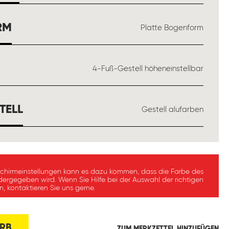
AUSWÄHLEN
RM
Platte Bogenform
ÄHLEN
4-Fuß-Gestell höheneinstellbar
AUSWÄHLEN
TELL
Gestell alufarben
schirmeinstellungen kann es dazu kommen, dass die Farbe des
dergegeben wird. Wenn Sie Hilfe bei der Auswahl der richtigen
, kontaktieren Sie uns gerne.
RB