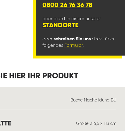
0800 26 76 36 78
oder direkt in einem unserer
STANDORTE
oder
schreiben Sie uns
direkt über
folgendes
Formular
.
IE HIER IHR PRODUKT
USWÄHLEN
Buche Nachbildung BU
AUSWÄHLEN
TTE
Größe 216,6 x 113 cm