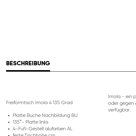
BESCHREIBUNG
Imola - ein 
Freiformtisch Imola 4 135 Grad
oder gegen A
verfügbar.
Platte Buche Nachbildung BU
135°- Platte links
4-Fuß-Gestell alufarben AL
feste Tischhöhe cm