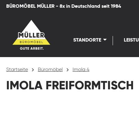
BÜROMÖBEL MÜLLER - 8x in Deutschland seit 1984
springen
Zur Hauptnavigation springen
STANDORTE
LEIST
Startseite
Büromöbel
Imola 4
IMOLA FREIFORMTISCH
Bildergalerie überspringen