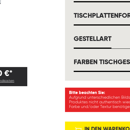
TISCHPLATTENFO
AUSW
GESTELLART
FARBEN TISCHGES
0 €*
andkosten
Bitte beachten Sie:
Aufgrund unterschiedlichen Bild
Produktes nicht authentisch wie
Farbe und/oder Textur benötigen
IN DEN WARENKO