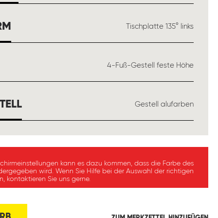
AUSWÄHLEN
RM
Tischplatte 135° links
ÄHLEN
4-Fuß-Gestell feste Höhe
AUSWÄHLEN
TELL
Gestell alufarben
schirmeinstellungen kann es dazu kommen, dass die Farbe des
dergegeben wird. Wenn Sie Hilfe bei der Auswahl der richtigen
, kontaktieren Sie uns gerne.
RB