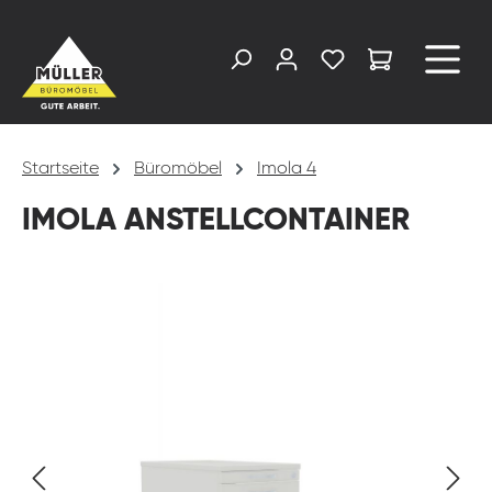
alt springen
Startseite
Büromöbel
Imola 4
IMOLA ANSTELLCONTAINER
Bildergalerie überspringen