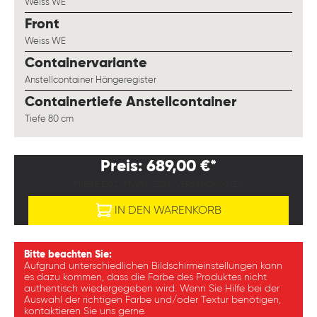
Weiss WE
auswählen
Front
Weiss WE
auswählen
Containervariante
Anstellcontainer Hängeregister
auswählen
Containertiefe Anstellcontainer
Tiefe 80 cm
Preis: 689,00 €*
PREISE EXKL. MWST. ZZGL. VERSANDKOSTEN
IN DEN WARENKORB
Bitte beachten Sie:
Aufgrund unterschiedlichen Bildschirmeinstellungen kann
es dazu kommen, dass die Farbe des Produktes nicht
authentisch wiedergegeben wird. Wenn Sie Hilfe bei der
Auswahl der richtigen Farbe und/oder Textur benötigen,
kontaktieren Sie uns gerne.