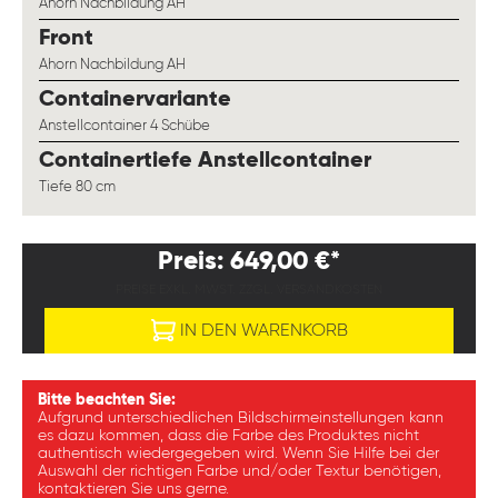
Ahorn Nachbildung AH
auswählen
Front
Ahorn Nachbildung AH
auswählen
Containervariante
Anstellcontainer 4 Schübe
auswählen
Containertiefe Anstellcontainer
Tiefe 80 cm
Preis: 649,00 €*
PREISE EXKL. MWST. ZZGL. VERSANDKOSTEN
IN DEN WARENKORB
Bitte beachten Sie:
Aufgrund unterschiedlichen Bildschirmeinstellungen kann
es dazu kommen, dass die Farbe des Produktes nicht
authentisch wiedergegeben wird. Wenn Sie Hilfe bei der
Auswahl der richtigen Farbe und/oder Textur benötigen,
kontaktieren Sie uns gerne.