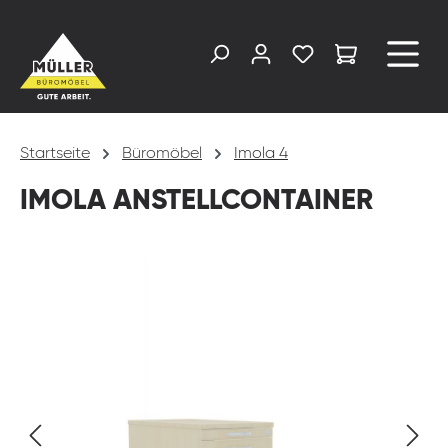
alt springen
Startseite
Büromöbel
Imola 4
IMOLA ANSTELLCONTAINER
Bildergalerie überspringen