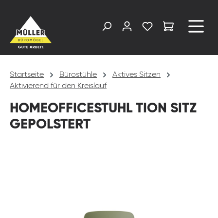
alt springen
Startseite
Bürostühle
Aktives Sitzen
Aktivierend für den Kreislauf
HOMEOFFICESTUHL TION SITZ
GEPOLSTERT
Bildergalerie überspringen