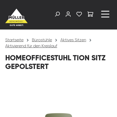
alt springen
Startseite
Bürostühle
Aktives Sitzen
Aktivierend für den Kreislauf
HOMEOFFICESTUHL TION SITZ
GEPOLSTERT
Bildergalerie überspringen