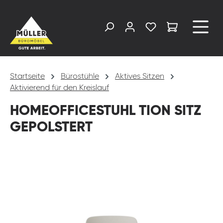
alt springen
Startseite
Bürostühle
Aktives Sitzen
Aktivierend für den Kreislauf
HOMEOFFICESTUHL TION SITZ
GEPOLSTERT
Bildergalerie überspringen