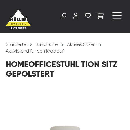
alt springen
Startseite
Bürostühle
Aktives Sitzen
Aktivierend für den Kreislauf
HOMEOFFICESTUHL TION SITZ
GEPOLSTERT
Bildergalerie überspringen