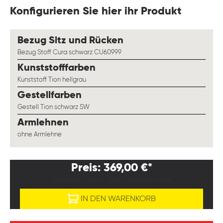
Konfigurieren Sie hier ihr Produkt
auswählen
Bezug Sitz und Rücken
Bezug Stoff Cura schwarz CU60999
auswählen
Kunststofffarben
Kunststoff Tion hellgrau
auswählen
Gestellfarben
Gestell Tion schwarz SW
auswählen
Armlehnen
ohne Armlehne
Preis: 369,00 €*
PREISE EXKL. MWST. ZZGL. VERSANDKOSTEN
IN DEN WARENKORB